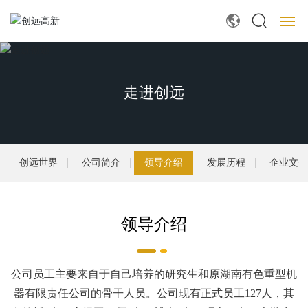
首页
走进创远
产品中心
创远智能
创远世界
公司简介
领导介绍
发展历程
企业文
创远租赁
案例中心
领导介绍
服务支持
公司员工主要来自于自己培养的研究生和原湖南有色重型机
走进创远
器有限责任公司的骨干人员。公司现有正式员工127人，其